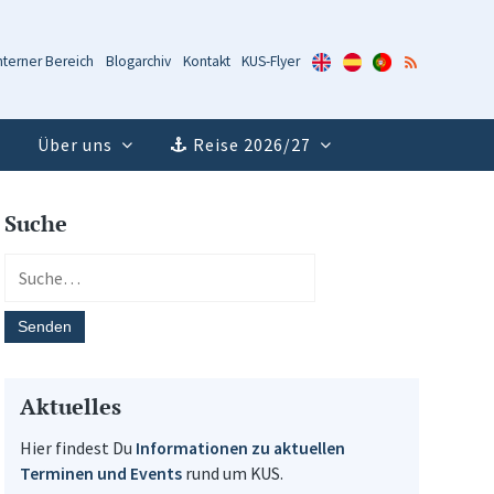
KUS-
KUS-
KUS-
RSS-
nterner Bereich
Blogarchiv
Kontakt
KUS-Flyer
Flyer
Flyer
Flyer
Feed
(Englisch)
(Spanisch)
(Portugiesisch)
Über uns
Reise 2026/27
Suche
Aktuelles
Hier findest Du
Informationen zu aktuellen
Terminen und Events
rund um KUS.