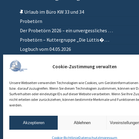
Urlaub im Büro KW 33 und 34
Probetörn
Der Probetörn 2026 – ein unvergessliches …
Probetörn – Kuttergruppe „Die Lüttis�…
Logbuch vom 04.05.2026
Zurück in meinem anderen Zuhause
Cookie-Zustimmung verwalten
Einlaufen
Unsere Webseiten verwenden Technologien wie Cookies, um Geräteinformationen 
bzw. darauf zuzugreifen. Wenn Sie diesen Technologien zustimmen, können wir D
Surfverhalten oder eindeutige IDs auf dieser Website verarbeiten. Wenn Sie Ihre 
nicht erteilen oder zurückziehen, können bestimmte Merkmale und Funktionen be
werden.
Akzeptieren
Ablehnen
Voreinstellunge
Cookie-Richtlinie
Datenschutz
Impressum