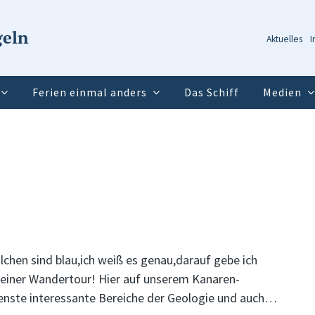
geln
Aktuelles
I
Ferien einmal anders
Das Schiff
Medien
lchen sind blau,ich weiß es genau,darauf gebe ich
 einer Wandertour! Hier auf unserem Kanaren-
edenste interessante Bereiche der Geologie und auch…