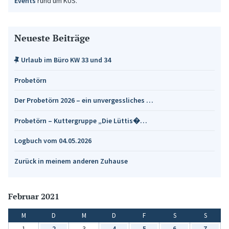
Events
rund um KUS.
Neueste Beiträge
Urlaub im Büro KW 33 und 34
Probetörn
Der Probetörn 2026 – ein unvergessliches …
Probetörn – Kuttergruppe „Die Lüttis�…
Logbuch vom 04.05.2026
Zurück in meinem anderen Zuhause
Februar 2021
M
D
M
D
F
S
S
1
2
3
4
5
6
7