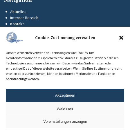
Aktuelles
Interner Bereich
Kontakt
KUS-Flyer
Impressum
Cookie-Zustimmung verwalten
Datenschutz
Barrierefreiheit
Unsere Webseiten verwenden Technologien wie Cookies, um
Cookie-Richtlinie (EU)
Geräteinformationen zu speichern bzw. darauf zuzugreifen. Wenn Sie diesen
Technologien zustimmen, können wir Daten wie das Surfverhalten oder
eindeutige IDs auf dieser Website verarbeiten. Wenn Sie Ihre Zustimmung nicht
erteilen oder zurückziehen, können bestimmte Merkmale und Funktionen
beeinträchtigt werden.
Akzeptieren
Ablehnen
Voreinstellungen anzeigen