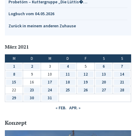
Probetörn – Kuttergruppe „Die Lüttis�…
Logbuch vom 04.05.2026
Zurück in meinem anderen Zuhause
März 2021
M
D
M
D
F
S
S
1
2
3
4
5
6
7
8
9
10
11
12
13
14
15
16
17
18
19
20
21
22
23
24
25
26
27
28
29
30
31
« FEB.
APR. »
Konzept