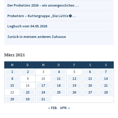
Der Probetörn 2026 – ein unvergessliches …
Probetörn – Kuttergruppe „Die Lüttis�…
Logbuch vom 04.05.2026
Zurück in meinem anderen Zuhause
März 2021
M
D
M
D
F
S
S
1
2
3
4
5
6
7
8
9
10
11
12
13
14
15
16
17
18
19
20
21
22
23
24
25
26
27
28
29
30
31
« FEB.
APR. »