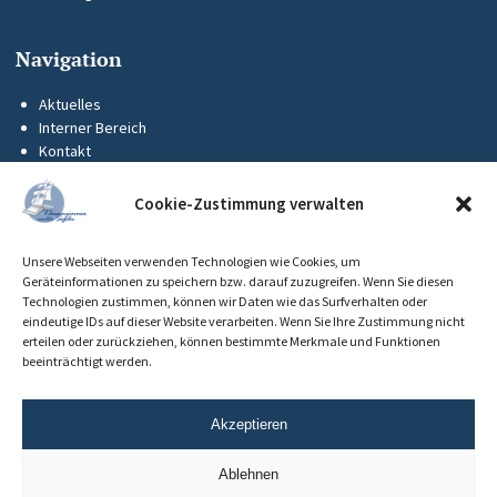
Navigation
Aktuelles
Interner Bereich
Kontakt
KUS-Flyer
Impressum
Cookie-Zustimmung verwalten
Datenschutz
Barrierefreiheit
Unsere Webseiten verwenden Technologien wie Cookies, um
Cookie-Richtlinie (EU)
Geräteinformationen zu speichern bzw. darauf zuzugreifen. Wenn Sie diesen
Technologien zustimmen, können wir Daten wie das Surfverhalten oder
eindeutige IDs auf dieser Website verarbeiten. Wenn Sie Ihre Zustimmung nicht
erteilen oder zurückziehen, können bestimmte Merkmale und Funktionen
beeinträchtigt werden.
Akzeptieren
Ablehnen