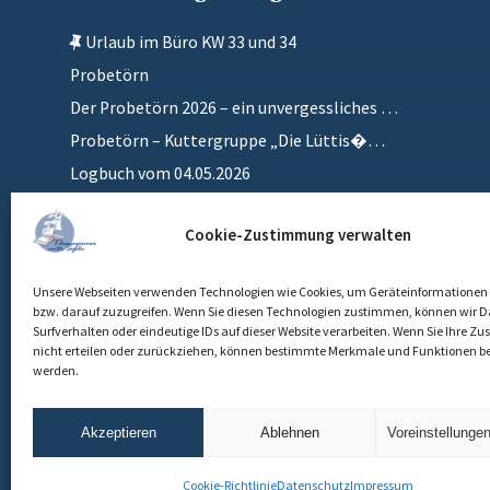
Urlaub im Büro KW 33 und 34
Probetörn
Der Probetörn 2026 – ein unvergessliches …
Probetörn – Kuttergruppe „Die Lüttis�…
Logbuch vom 04.05.2026
Zurück in meinem anderen Zuhause
Cookie-Zustimmung verwalten
Einlaufen
Unsere Webseiten verwenden Technologien wie Cookies, um Geräteinformationen 
bzw. darauf zuzugreifen. Wenn Sie diesen Technologien zustimmen, können wir D
Surfverhalten oder eindeutige IDs auf dieser Website verarbeiten. Wenn Sie Ihre 
nicht erteilen oder zurückziehen, können bestimmte Merkmale und Funktionen be
werden.
Akzeptieren
Ablehnen
Voreinstellunge
Cookie-Richtlinie
Datenschutz
Impressum