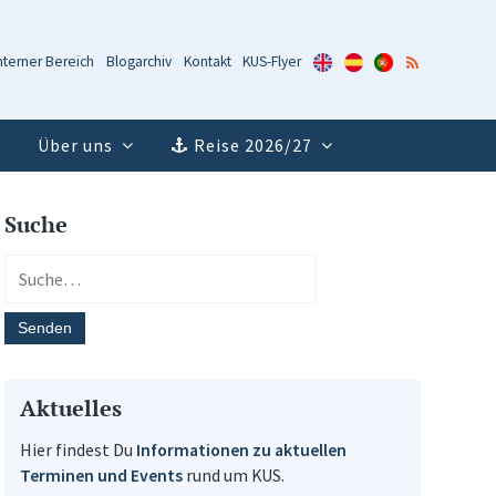
KUS-
KUS-
KUS-
RSS-
nterner Bereich
Blogarchiv
Kontakt
KUS-Flyer
Flyer
Flyer
Flyer
Feed
(Englisch)
(Spanisch)
(Portugiesisch)
Über uns
Reise 2026/27
Suche
Aktuelles
Hier findest Du
Informationen zu aktuellen
Terminen und Events
rund um KUS.