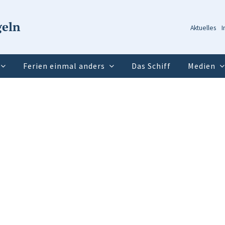
geln
Aktuelles
I
Ferien einmal anders
Das Schiff
Medien