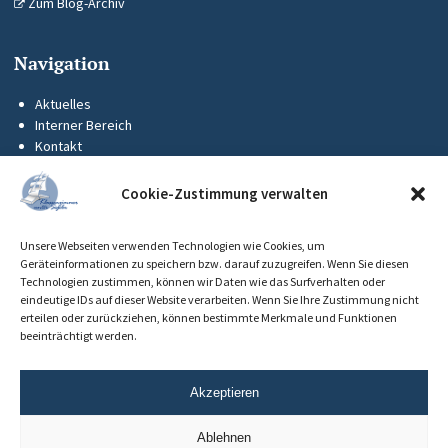
Zum Blog-Archiv
Navigation
Aktuelles
Interner Bereich
Kontakt
KUS-Flyer
Impressum
Cookie-Zustimmung verwalten
Datenschutz
Barrierefreiheit
Unsere Webseiten verwenden Technologien wie Cookies, um
Cookie-Richtlinie (EU)
Geräteinformationen zu speichern bzw. darauf zuzugreifen. Wenn Sie diesen
Technologien zustimmen, können wir Daten wie das Surfverhalten oder
eindeutige IDs auf dieser Website verarbeiten. Wenn Sie Ihre Zustimmung nicht
erteilen oder zurückziehen, können bestimmte Merkmale und Funktionen
beeinträchtigt werden.
Akzeptieren
Ablehnen