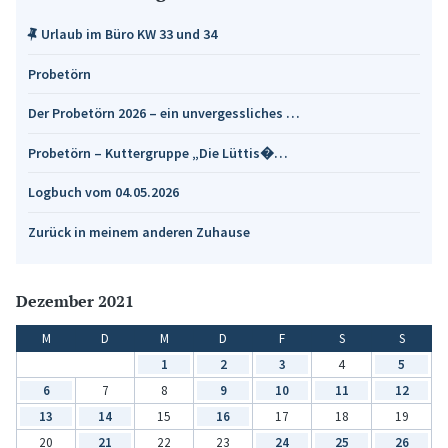
Urlaub im Büro KW 33 und 34
Probetörn
Der Probetörn 2026 – ein unvergessliches …
Probetörn – Kuttergruppe „Die Lüttis�…
Logbuch vom 04.05.2026
Zurück in meinem anderen Zuhause
Dezember 2021
M
D
M
D
F
S
S
1
2
3
4
5
6
7
8
9
10
11
12
13
14
15
16
17
18
19
20
21
22
23
24
25
26