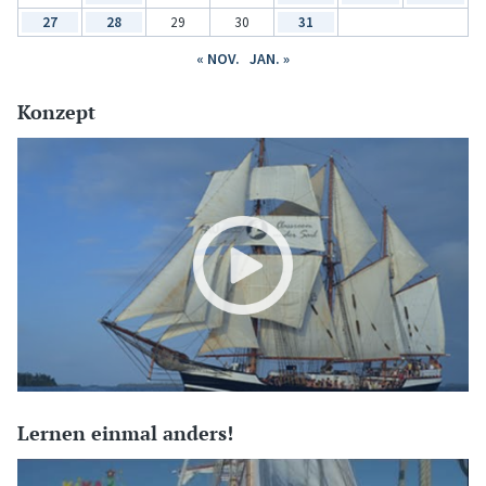
27
28
29
30
31
« NOV.
JAN. »
Konzept
Lernen einmal anders!