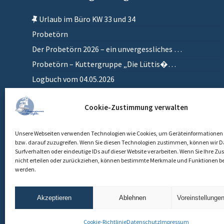
Urlaub im Büro KW 33 und 34
Probetörn
Der Probetörn 2026 – ein unvergessliches …
Probetörn – Kuttergruppe „Die Lüttis�…
Logbuch vom 04.05.2026
Zurück in meinem anderen Zuhause
Cookie-Zustimmung verwalten
Einlaufen
Unsere Webseiten verwenden Technologien wie Cookies, um Geräteinformationen 
bzw. darauf zuzugreifen. Wenn Sie diesen Technologien zustimmen, können wir D
Surfverhalten oder eindeutige IDs auf dieser Website verarbeiten. Wenn Sie Ihre 
nicht erteilen oder zurückziehen, können bestimmte Merkmale und Funktionen be
werden.
Akzeptieren
Ablehnen
Voreinstellunge
Cookie-Richtlinie
Datenschutz
Impressum