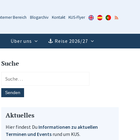
KUS-
KUS-
KUS-
RSS-
nterner Bereich
Blogarchiv
Kontakt
KUS-Flyer
Flyer
Flyer
Flyer
Feed
(Englisch)
(Spanisch)
(Portugiesisch)
Über uns
Reise 2026/27
Suche
Aktuelles
Hier findest Du
Informationen zu aktuellen
Terminen und Events
rund um KUS.