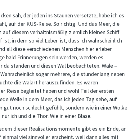
.
cken sah, der jeden ins Staunen versetzte, habe ich es
hl, auf der KUS-Reise. So richtig. Und das Meer, die
rn auf diesem verhältnismäßig ziemlich kleinen Schiff
ist; in dem so viel Leben ist, dass ich wahrscheinlich
nd all diese verschiedenen Menschen hier erleben
ge bald Erinnerungen sein werden, werden es
ir da standen und diesen Wal beobachteten. Wale –
. Wahrscheinlich sogar mehrere, die stundenlang neben
chte die Walart herauszufinden. Es waren
der Reise begleitet haben und wohl Teil der ersten
ede Welle in dem Meer, das ich jeden Tag sehe, auf
 gut noch schlecht gefühlt, sondern wie in einer Wolke
nur ich und die Thor. Wie in einer Blase.
edem dieser Realisationsmomente gibt es ein Ende, an
inmal viel sinnvoller erscheint, weil dann alles mit