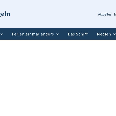
geln
Aktuelles
I
Ferien einmal anders
Das Schiff
Medien