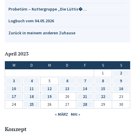
Probetörn – Kuttergruppe „Die Lüttis�…
Logbuch vom 04.05.2026
Zurück in meinem anderen Zuhause
April 2023
M
D
M
D
F
S
S
1
2
3
4
5
6
7
8
9
10
11
12
13
14
15
16
17
18
19
20
21
22
23
24
25
26
27
28
29
30
« MÄRZ
MAI »
Konzept