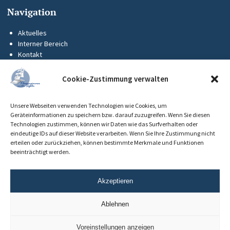
Navigation
Aktuelles
Interner Bereich
Kontakt
KUS-Flyer
Impressum
Cookie-Zustimmung verwalten
Datenschutz
Barrierefreiheit
Unsere Webseiten verwenden Technologien wie Cookies, um
Cookie-Richtlinie (EU)
Geräteinformationen zu speichern bzw. darauf zuzugreifen. Wenn Sie diesen
Technologien zustimmen, können wir Daten wie das Surfverhalten oder
eindeutige IDs auf dieser Website verarbeiten. Wenn Sie Ihre Zustimmung nicht
erteilen oder zurückziehen, können bestimmte Merkmale und Funktionen
beeinträchtigt werden.
Akzeptieren
Ablehnen
Voreinstellungen anzeigen