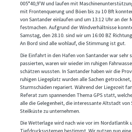
005°40,9’W und laufen mit Maschinenunterstützun
mit Frontenquerung und Böen bis zu 10 Bft konnten
von Santander einlaufen und um 13:12 Uhr an der 
festmachen. Aufgrund der Windverhältnisse konnten
Samstag, den 28.10. sind wir um 16:00 BZ Richtung
An Bord sind alle wohlauf, die Stimmung ist gut.
Die Einfahrt in den Hafen von Santander war sehr 
passierten, waren wir wieder im ruhigen Fahrwasser
schätzen wussten. In Santander haben wir die Prov
ruhigen Liegeplatz wurden alle Sachen getrocknet,
Sturmschäden repariert. Während der Liegezeit fan
Referat zum spannenden Thema GPS statt, welches 
alle die Gelegenheit, die interessante Altstadt v
Steilküste zu unternehmen.
Die Wetterlage wird nach wie vor im Nordatlantik
Tiefdrucksystemen bestimmt. Wir nutzen nun eine