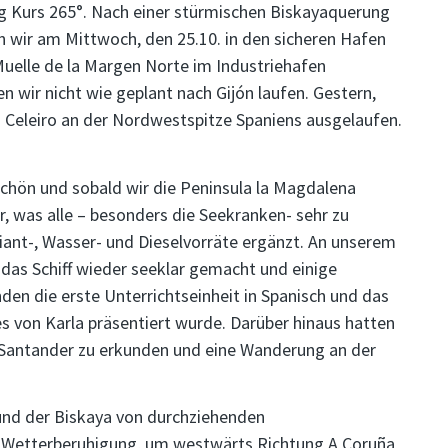
g Kurs 265°. Nach einer stürmischen Biskayaquerung
 wir am Mittwoch, den 25.10. in den sicheren Hafen
Muelle de la Margen Norte im Industriehafen
 wir nicht wie geplant nach Gijón laufen. Gestern,
 Celeiro an der Nordwestspitze Spaniens ausgelaufen.
schön und sobald wir die Peninsula la Magdalena
, was alle – besonders die Seekranken- sehr zu
iant-, Wasser- und Dieselvorräte ergänzt. An unserem
 das Schiff wieder seeklar gemacht und einige
den die erste Unterrichtseinheit in Spanisch und das
von Karla präsentiert wurde. Darüber hinaus hatten
on Santander zu erkunden und eine Wanderung an der
 und der Biskaya von durchziehenden
 Wetterberuhigung, um westwärts Richtung A Coruña