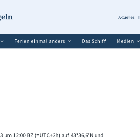
geln
Aktuelles
I
Ferien einmal anders
Das Schiff
Medien
23 um 12:00 BZ (=UTC+2h) auf 43°36,6’N und