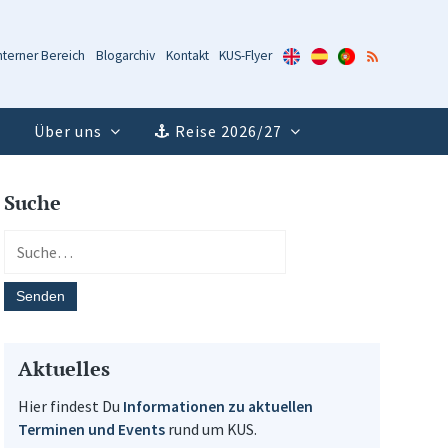
KUS-
KUS-
KUS-
RSS-
nterner Bereich
Blogarchiv
Kontakt
KUS-Flyer
Flyer
Flyer
Flyer
Feed
(Englisch)
(Spanisch)
(Portugiesisch)
Über uns
Reise 2026/27
Suche
Aktuelles
Hier findest Du
Informationen zu aktuellen
Terminen und Events
rund um KUS.