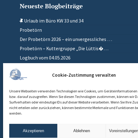
Neueste Blogbeiträge
Urlaub im Büro KW 33 und 34
Probetörn
Der Probetörn 2026 – ein unvergessliches …
Probetörn – Kuttergruppe „Die Lüttis�…
Logbuch vom 04.05.2026
Zurück in meinem anderen Zuhause
Cookie-Zustimmung verwalten
Einlaufen
Unsere Webseiten verwenden Technologien wie Cookies, um Geräteinformationen 
bzw. darauf zuzugreifen. Wenn Sie diesen Technologien zustimmen, können wir D
Surfverhalten oder eindeutige IDs auf dieser Website verarbeiten. Wenn Sie Ihre 
nicht erteilen oder zurückziehen, können bestimmte Merkmale und Funktionen be
werden.
Akzeptieren
Ablehnen
Voreinstellunge