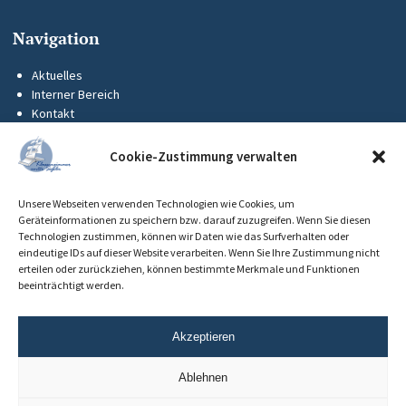
Navigation
Aktuelles
Interner Bereich
Kontakt
KUS-Flyer
Impressum
Cookie-Zustimmung verwalten
Datenschutz
Barrierefreiheit
Unsere Webseiten verwenden Technologien wie Cookies, um
Cookie-Richtlinie (EU)
Geräteinformationen zu speichern bzw. darauf zuzugreifen. Wenn Sie diesen
Technologien zustimmen, können wir Daten wie das Surfverhalten oder
eindeutige IDs auf dieser Website verarbeiten. Wenn Sie Ihre Zustimmung nicht
erteilen oder zurückziehen, können bestimmte Merkmale und Funktionen
beeinträchtigt werden.
Akzeptieren
Ablehnen