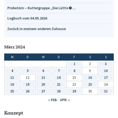
Probetörn – Kuttergruppe „Die Lüttis�…
Logbuch vom 04.05.2026
Zurück in meinem anderen Zuhause
März 2024
M
D
M
D
F
S
S
1
2
3
4
5
6
7
8
9
10
11
12
13
14
15
16
17
18
19
20
21
22
23
24
25
26
27
28
29
30
31
« FEB.
APR. »
Konzept