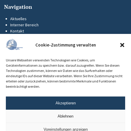
Navigation
Aktuelles
Interner Bereich
Kontakt
KUS-Flyer
Impressum
Cookie-Zustimmung verwalten
Datenschutz
Barrierefreiheit
Unsere Webseiten verwenden Technologien wie Cookies, um
Cookie-Richtlinie (EU)
Geräteinformationen zu speichern bzw. darauf zuzugreifen. Wenn Sie diesen
Technologien zustimmen, können wir Daten wie das Surfverhalten oder
eindeutige IDs auf dieser Website verarbeiten. Wenn Sie Ihre Zustimmung nicht
erteilen oder zurückziehen, können bestimmte Merkmale und Funktionen
beeinträchtigt werden.
Akzeptieren
Ablehnen
Voreinstellungen anzeigen