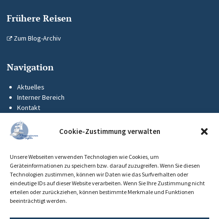
Frühere Reisen
Zum Blog-Archiv
Navigation
Aktuelles
Interner Bereich
Kontakt
KUS-Flyer
Impressum
Cookie-Zustimmung verwalten
Datenschutz
Barrierefreiheit
Unsere Webseiten verwenden Technologien wie Cookies, um
Cookie-Richtlinie (EU)
Geräteinformationen zu speichern bzw. darauf zuzugreifen. Wenn Sie diesen
Technologien zustimmen, können wir Daten wie das Surfverhalten oder
eindeutige IDs auf dieser Website verarbeiten. Wenn Sie Ihre Zustimmung nicht
erteilen oder zurückziehen, können bestimmte Merkmale und Funktionen
beeinträchtigt werden.