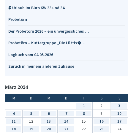
Urlaub im Büro KW 33 und 34
Probetörn
Der Probetörn 2026 – ein unvergessliches …
Probetörn – Kuttergruppe „Die Lüttis�…
Logbuch vom 04.05.2026
Zurück in meinem anderen Zuhause
März 2024
M
D
M
D
F
S
S
1
2
3
4
5
6
7
8
9
10
11
12
13
14
15
16
17
18
19
20
21
22
23
24