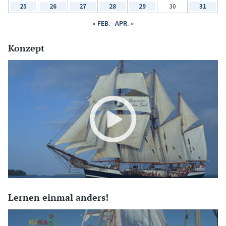
25
26
27
28
29
30
31
« FEB.
APR. »
Konzept
Lernen einmal anders!