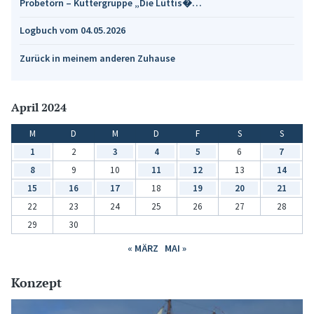
Probetörn – Kuttergruppe „Die Lüttis�…
Logbuch vom 04.05.2026
Zurück in meinem anderen Zuhause
April 2024
M
D
M
D
F
S
S
1
2
3
4
5
6
7
8
9
10
11
12
13
14
15
16
17
18
19
20
21
22
23
24
25
26
27
28
29
30
« MÄRZ
MAI »
Konzept