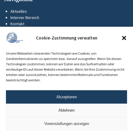
Aktuelles
Interner Bereich
Kontakt
KUS-Flyer
Impressum
Cookie-Zustimmung verwalten
Datenschutz
Barrierefreiheit
Unsere Webseiten verwenden Technologien wie Cookies, um
Cookie-Richtlinie (EU)
Geräteinformationen zu speichern bzw. darauf zuzugreifen. Wenn Sie diesen
Technologien zustimmen, können wir Daten wie das Surfverhalten oder
eindeutige IDs auf dieser Website verarbeiten. Wenn Sie Ihre Zustimmung nicht
erteilen oder zurückziehen, können bestimmte Merkmale und Funktionen
beeinträchtigt werden.
Akzeptieren
Ablehnen
Voreinstellungen anzeigen