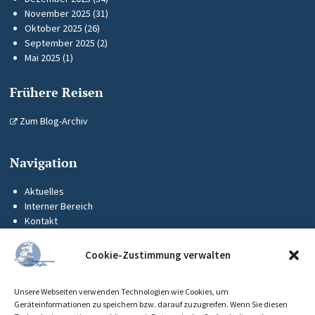
November 2025
(31)
Oktober 2025
(26)
September 2025
(2)
Mai 2025
(1)
Frühere Reisen
Zum Blog-Archiv
Navigation
Aktuelles
Interner Bereich
Kontakt
KUS-Flyer
Impressum
Cookie-Zustimmung verwalten
Datenschutz
Barrierefreiheit
Unsere Webseiten verwenden Technologien wie Cookies, um
Cookie-Richtlinie (EU)
Geräteinformationen zu speichern bzw. darauf zuzugreifen. Wenn Sie diesen