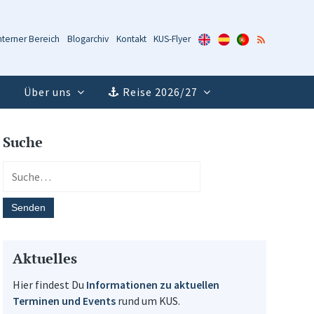
KUS-
KUS-
KUS-
RSS-
nterner Bereich
Blogarchiv
Kontakt
KUS-Flyer
Flyer
Flyer
Flyer
Feed
(Englisch)
(Spanisch)
(Portugiesisch)
Über uns
Reise 2026/27
Suche
Aktuelles
Hier findest Du
Informationen zu aktuellen
Terminen und Events
rund um KUS.