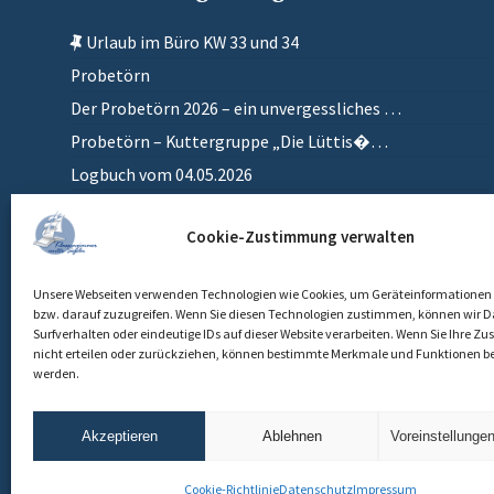
Urlaub im Büro KW 33 und 34
Probetörn
Der Probetörn 2026 – ein unvergessliches …
Probetörn – Kuttergruppe „Die Lüttis�…
Logbuch vom 04.05.2026
Zurück in meinem anderen Zuhause
Cookie-Zustimmung verwalten
Einlaufen
Unsere Webseiten verwenden Technologien wie Cookies, um Geräteinformationen 
bzw. darauf zuzugreifen. Wenn Sie diesen Technologien zustimmen, können wir D
Surfverhalten oder eindeutige IDs auf dieser Website verarbeiten. Wenn Sie Ihre 
nicht erteilen oder zurückziehen, können bestimmte Merkmale und Funktionen be
werden.
Akzeptieren
Ablehnen
Voreinstellunge
Cookie-Richtlinie
Datenschutz
Impressum