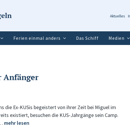
geln
Aktuelles
I
Ferien einmal anders
Das Schiff
Medien
r Anfänger
s die Ex-KUSis begeistert von ihrer Zeit bei Miguel im
reits existiert, besuchen die KUS-Jahrgänge sein Camp.
m…
mehr lesen