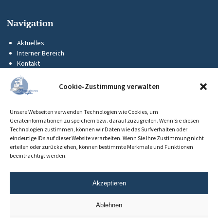
Navigation
Aktuelles
Interner Bereich
Kontakt
KUS-Flyer
Impressum
Cookie-Zustimmung verwalten
Datenschutz
Barrierefreiheit
Unsere Webseiten verwenden Technologien wie Cookies, um
Cookie-Richtlinie (EU)
Geräteinformationen zu speichern bzw. darauf zuzugreifen. Wenn Sie diesen
Technologien zustimmen, können wir Daten wie das Surfverhalten oder
eindeutige IDs auf dieser Website verarbeiten. Wenn Sie Ihre Zustimmung nicht
erteilen oder zurückziehen, können bestimmte Merkmale und Funktionen
beeinträchtigt werden.
Akzeptieren
Ablehnen