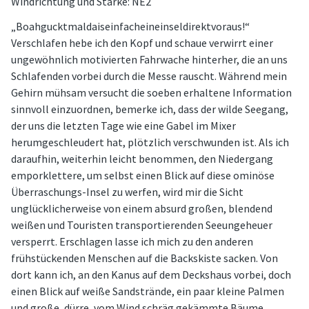
Windrichtung und Stärke: NE2
„Boahgucktmaldaiseinfacheineinseldirektvoraus!“
Verschlafen hebe ich den Kopf und schaue verwirrt einer
ungewöhnlich motivierten Fahrwache hinterher, die an uns
Schlafenden vorbei durch die Messe rauscht. Während mein
Gehirn mühsam versucht die soeben erhaltene Information
sinnvoll einzuordnen, bemerke ich, dass der wilde Seegang,
der uns die letzten Tage wie eine Gabel im Mixer
herumgeschleudert hat, plötzlich verschwunden ist. Als ich
daraufhin, weiterhin leicht benommen, den Niedergang
emporklettere, um selbst einen Blick auf diese ominöse
Überraschungs-Insel zu werfen, wird mir die Sicht
unglücklicherweise von einem absurd großen, blendend
weißen und Touristen transportierenden Seeungeheuer
versperrt. Erschlagen lasse ich mich zu den anderen
frühstückenden Menschen auf die Backskiste sacken. Von
dort kann ich, an den Kanus auf dem Deckshaus vorbei, doch
einen Blick auf weiße Sandstrände, ein paar kleine Palmen
und große, dürre, vom Wind schräg gekämmte Bäume