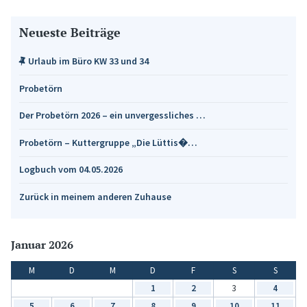
Neueste Beiträge
Urlaub im Büro KW 33 und 34
Probetörn
Der Probetörn 2026 – ein unvergessliches …
Probetörn – Kuttergruppe „Die Lüttis�…
Logbuch vom 04.05.2026
Zurück in meinem anderen Zuhause
Januar 2026
M
D
M
D
F
S
S
1
2
3
4
5
6
7
8
9
10
11