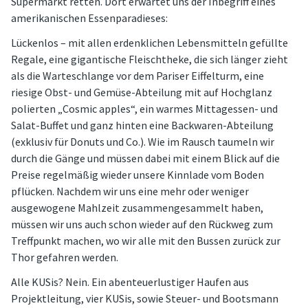
Supermarkt retten. Dort erwartet uns der Inbegriff eines
amerikanischen Essenparadieses:
Lückenlos – mit allen erdenklichen Lebensmitteln gefüllte
Regale, eine gigantische Fleischtheke, die sich länger zieht
als die Warteschlange vor dem Pariser Eiffelturm, eine
riesige Obst- und Gemüse-Abteilung mit auf Hochglanz
polierten „Cosmic apples“, ein warmes Mittagessen- und
Salat-Buffet und ganz hinten eine Backwaren-Abteilung
(exklusiv für Donuts und Co.). Wie im Rausch taumeln wir
durch die Gänge und müssen dabei mit einem Blick auf die
Preise regelmäßig wieder unsere Kinnlade vom Boden
pflücken. Nachdem wir uns eine mehr oder weniger
ausgewogene Mahlzeit zusammengesammelt haben,
müssen wir uns auch schon wieder auf den Rückweg zum
Treffpunkt machen, wo wir alle mit den Bussen zurück zur
Thor gefahren werden.
Alle KUSis? Nein. Ein abenteuerlustiger Haufen aus
Projektleitung, vier KUSis, sowie Steuer- und Bootsmann