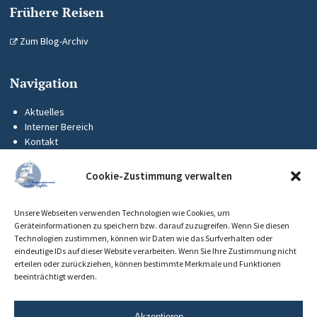
Frühere Reisen
Zum Blog-Archiv
Navigation
Aktuelles
Interner Bereich
Kontakt
KUS-Flyer
Impressum
Cookie-Zustimmung verwalten
Datenschutz
Barrierefreiheit
Unsere Webseiten verwenden Technologien wie Cookies, um
Cookie-Richtlinie (EU)
Geräteinformationen zu speichern bzw. darauf zuzugreifen. Wenn Sie diesen
Technologien zustimmen, können wir Daten wie das Surfverhalten oder
eindeutige IDs auf dieser Website verarbeiten. Wenn Sie Ihre Zustimmung nicht
erteilen oder zurückziehen, können bestimmte Merkmale und Funktionen
beeinträchtigt werden.
Akzeptieren