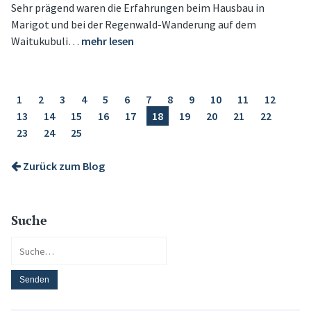
Sehr prägend waren die Erfahrungen beim Hausbau in
Marigot und bei der Regenwald-Wanderung auf dem
Waitukubuli…
mehr lesen
1
2
3
4
5
6
7
8
9
10
11
12
13
14
15
16
17
18
19
20
21
22
23
24
25
Zurück zum Blog
Suche