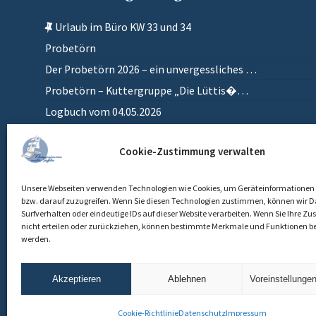
Urlaub im Büro KW 33 und 34
Probetörn
Der Probetörn 2026 – ein unvergessliches …
Probetörn – Kuttergruppe „Die Lüttis�…
Logbuch vom 04.05.2026
Zurück in meinem anderen Zuhause
Cookie-Zustimmung verwalten
Einlaufen
Unsere Webseiten verwenden Technologien wie Cookies, um Geräteinformationen 
bzw. darauf zuzugreifen. Wenn Sie diesen Technologien zustimmen, können wir D
Surfverhalten oder eindeutige IDs auf dieser Website verarbeiten. Wenn Sie Ihre 
nicht erteilen oder zurückziehen, können bestimmte Merkmale und Funktionen be
werden.
Akzeptieren
Ablehnen
Voreinstellunge
Cookie-Richtlinie
Datenschutz
Impressum