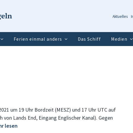
geln
Aktuelles
I
Ferien einmal anders
Das Schiff
Medien
.2021 um 19 Uhr Bordzeit (MESZ) und 17 Uhr UTC auf
h von Lands End, Eingang Englischer Kanal). Gegen
r lesen