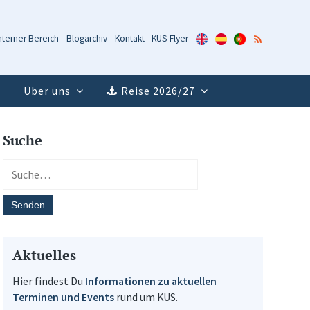
KUS-
KUS-
KUS-
RSS-
nterner Bereich
Blogarchiv
Kontakt
KUS-Flyer
Flyer
Flyer
Flyer
Feed
(Englisch)
(Spanisch)
(Portugiesisch)
Über uns
Reise 2026/27
Suche
Aktuelles
Hier findest Du
Informationen zu aktuellen
Terminen und Events
rund um KUS.