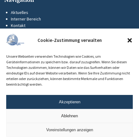
Aktuelles
Interner Bereich
Kontakt
KUS-Flyer
Impressum
Cookie-Zustimmung verwalten
Datenschutz
Barrierefreiheit
Unsere Webseiten verwenden Technologien wie Cookies, um
Cookie-Richtlinie (EU)
Geräteinformationen zu speichern bzw. darauf zuzugreifen. Wenn Sie diesen
Technologien zustimmen, können wir Daten wie das Surfverhalten oder
eindeutige IDs auf dieser Website verarbeiten. Wenn Sie Ihre Zustimmung nicht
erteilen oder zurückziehen, können bestimmte Merkmale und Funktionen
beeinträchtigt werden.
Akzeptieren
Ablehnen
Voreinstellungen anzeigen