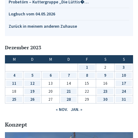
Probetörn – Kuttergruppe „Die Lüttis�…
Logbuch vom 04.05.2026
Zurück in meinem anderen Zuhause
Dezember 2023
M
D
M
D
F
S
S
1
2
3
4
5
6
7
8
9
10
11
12
13
14
15
16
17
18
19
20
21
22
23
24
25
26
27
28
29
30
31
« NOV.
JAN. »
Konzept