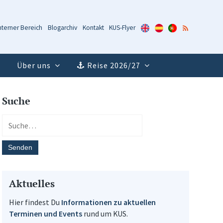
KUS-
KUS-
KUS-
RSS-
nterner Bereich
Blogarchiv
Kontakt
KUS-Flyer
Flyer
Flyer
Flyer
Feed
(Englisch)
(Spanisch)
(Portugiesisch)
Über uns
Reise 2026/27
Suche
Aktuelles
Hier findest Du
Informationen zu aktuellen
Terminen und Events
rund um KUS.