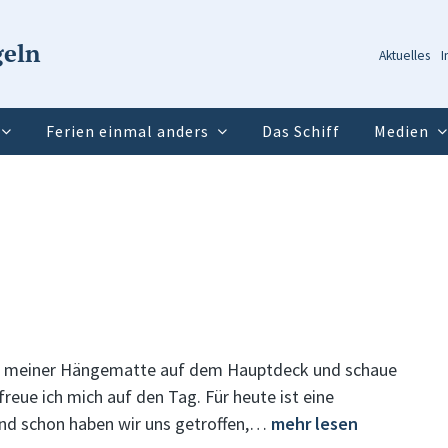
geln
Aktuelles
I
Ferien einmal anders
Das Schiff
Medien
 in meiner Hängematte auf dem Hauptdeck und schaue
reue ich mich auf den Tag. Für heute ist eine
end schon haben wir uns getroffen,…
mehr lesen