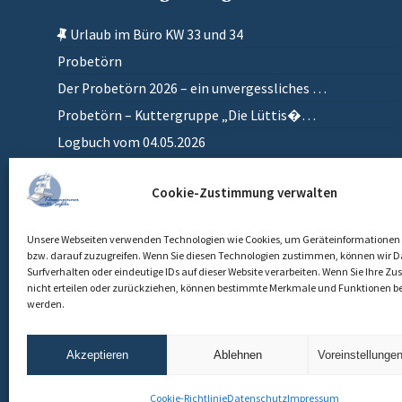
Urlaub im Büro KW 33 und 34
Probetörn
Der Probetörn 2026 – ein unvergessliches …
Probetörn – Kuttergruppe „Die Lüttis�…
Logbuch vom 04.05.2026
Zurück in meinem anderen Zuhause
Cookie-Zustimmung verwalten
Einlaufen
Unsere Webseiten verwenden Technologien wie Cookies, um Geräteinformationen 
bzw. darauf zuzugreifen. Wenn Sie diesen Technologien zustimmen, können wir D
Surfverhalten oder eindeutige IDs auf dieser Website verarbeiten. Wenn Sie Ihre 
nicht erteilen oder zurückziehen, können bestimmte Merkmale und Funktionen be
werden.
Akzeptieren
Ablehnen
Voreinstellunge
Cookie-Richtlinie
Datenschutz
Impressum