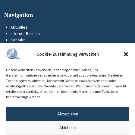
Navigation
Aktuelles
Interner Bereich
Kontakt
KUS-Flyer
Impressum
Cookie-Zustimmung verwalten
Datenschutz
Barrierefreiheit
Unsere Webseiten verwenden Technologien wie Cookies, um
Cookie-Richtlinie (EU)
Geräteinformationen zu speichern bzw. darauf zuzugreifen. Wenn Sie diesen
Technologien zustimmen, können wir Daten wie das Surfverhalten oder
eindeutige IDs auf dieser Website verarbeiten. Wenn Sie Ihre Zustimmung nicht
erteilen oder zurückziehen, können bestimmte Merkmale und Funktionen
beeinträchtigt werden.
Akzeptieren
Ablehnen