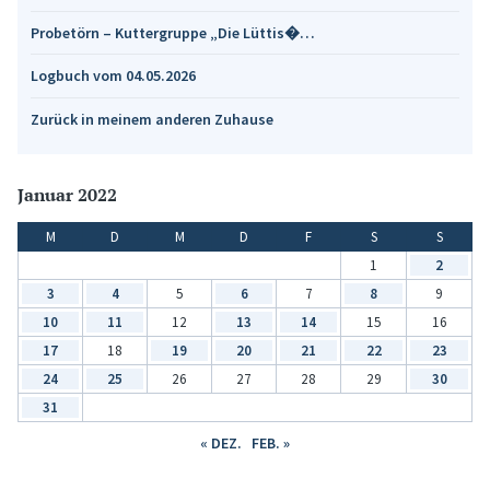
Probetörn – Kuttergruppe „Die Lüttis�…
Logbuch vom 04.05.2026
Zurück in meinem anderen Zuhause
Januar 2022
M
D
M
D
F
S
S
1
2
3
4
5
6
7
8
9
10
11
12
13
14
15
16
17
18
19
20
21
22
23
24
25
26
27
28
29
30
31
« DEZ.
FEB. »