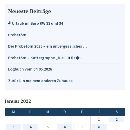
Neueste Beiträge
Urlaub im Büro KW 33 und 34
Probetörn
Der Probetörn 2026 – ein unvergessliches …
Probetörn – Kuttergruppe „Die Lüttis�…
Logbuch vom 04.05.2026
Zurück in meinem anderen Zuhause
Januar 2022
M
D
M
D
F
S
S
1
2
3
4
5
6
7
8
9