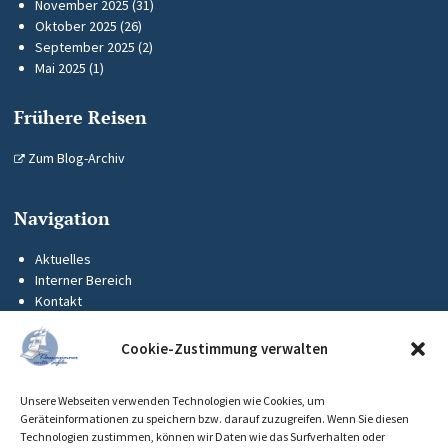
November 2025
(31)
Oktober 2025
(26)
September 2025
(2)
Mai 2025
(1)
Frühere Reisen
Zum Blog-Archiv
Navigation
Aktuelles
Interner Bereich
Kontakt
KUS-Flyer
Impressum
Cookie-Zustimmung verwalten
Datenschutz
Barrierefreiheit
Unsere Webseiten verwenden Technologien wie Cookies, um
Cookie-Richtlinie (EU)
Geräteinformationen zu speichern bzw. darauf zuzugreifen. Wenn Sie diesen
Technologien zustimmen, können wir Daten wie das Surfverhalten oder