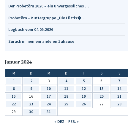
Der Probetörn 2026 – ein unvergessliches …
Probetörn – Kuttergruppe „Die Lüttis�…
Logbuch vom 04.05.2026
Zurück in meinem anderen Zuhause
Januar 2024
M
D
M
D
F
S
S
1
2
3
4
5
6
7
8
9
10
11
12
13
14
15
16
17
18
19
20
21
22
23
24
25
26
27
28
29
30
31
« DEZ.
FEB. »