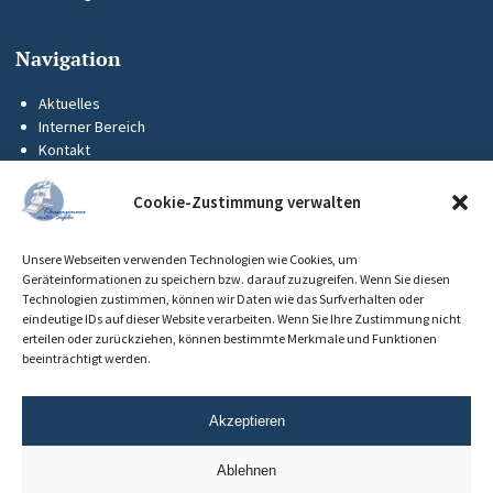
Navigation
Aktuelles
Interner Bereich
Kontakt
KUS-Flyer
Impressum
Cookie-Zustimmung verwalten
Datenschutz
Barrierefreiheit
Unsere Webseiten verwenden Technologien wie Cookies, um
Cookie-Richtlinie (EU)
Geräteinformationen zu speichern bzw. darauf zuzugreifen. Wenn Sie diesen
Technologien zustimmen, können wir Daten wie das Surfverhalten oder
eindeutige IDs auf dieser Website verarbeiten. Wenn Sie Ihre Zustimmung nicht
erteilen oder zurückziehen, können bestimmte Merkmale und Funktionen
beeinträchtigt werden.
Akzeptieren
Ablehnen