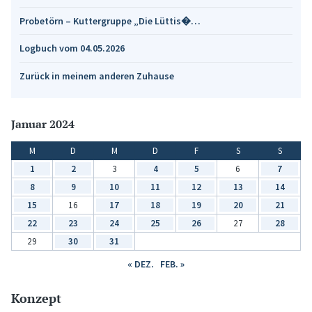
Probetörn – Kuttergruppe „Die Lüttis�…
Logbuch vom 04.05.2026
Zurück in meinem anderen Zuhause
Januar 2024
M
D
M
D
F
S
S
1
2
3
4
5
6
7
8
9
10
11
12
13
14
15
16
17
18
19
20
21
22
23
24
25
26
27
28
29
30
31
« DEZ.
FEB. »
Konzept