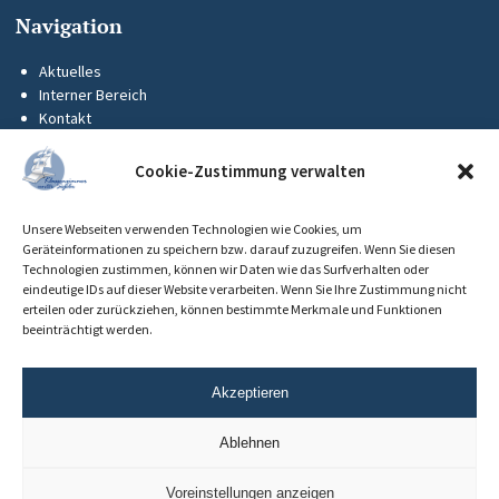
Navigation
Aktuelles
Interner Bereich
Kontakt
KUS-Flyer
Impressum
Cookie-Zustimmung verwalten
Datenschutz
Barrierefreiheit
Unsere Webseiten verwenden Technologien wie Cookies, um
Cookie-Richtlinie (EU)
Geräteinformationen zu speichern bzw. darauf zuzugreifen. Wenn Sie diesen
Technologien zustimmen, können wir Daten wie das Surfverhalten oder
eindeutige IDs auf dieser Website verarbeiten. Wenn Sie Ihre Zustimmung nicht
erteilen oder zurückziehen, können bestimmte Merkmale und Funktionen
beeinträchtigt werden.
Akzeptieren
Ablehnen
Voreinstellungen anzeigen