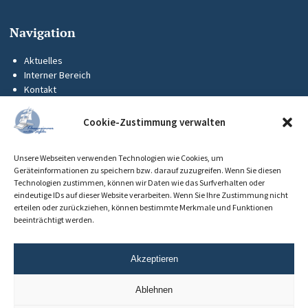
Navigation
Aktuelles
Interner Bereich
Kontakt
KUS-Flyer
Impressum
Cookie-Zustimmung verwalten
Datenschutz
Barrierefreiheit
Unsere Webseiten verwenden Technologien wie Cookies, um
Cookie-Richtlinie (EU)
Geräteinformationen zu speichern bzw. darauf zuzugreifen. Wenn Sie diesen
Technologien zustimmen, können wir Daten wie das Surfverhalten oder
eindeutige IDs auf dieser Website verarbeiten. Wenn Sie Ihre Zustimmung nicht
erteilen oder zurückziehen, können bestimmte Merkmale und Funktionen
beeinträchtigt werden.
Akzeptieren
Ablehnen