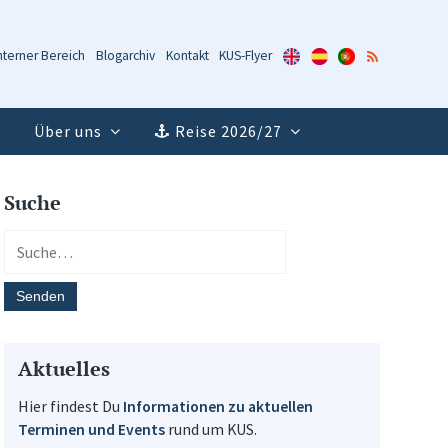
KUS-
KUS-
KUS-
RSS-
nterner Bereich
Blogarchiv
Kontakt
KUS-Flyer
Flyer
Flyer
Flyer
Feed
(Englisch)
(Spanisch)
(Portugiesisch)
Über uns
Reise 2026/27
Suche
Aktuelles
Hier findest Du
Informationen zu aktuellen
Terminen und Events
rund um KUS.