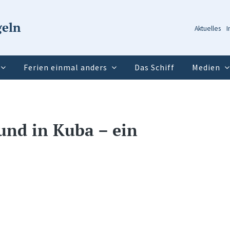
geln
Aktuelles
I
Ferien einmal anders
Das Schiff
Medien
und in Kuba – ein