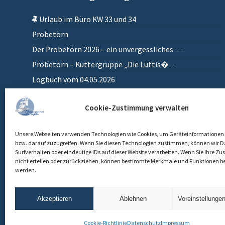
Urlaub im Büro KW 33 und 34
Probetörn
Der Probetörn 2026 – ein unvergessliches …
Probetörn – Kuttergruppe „Die Lüttis�…
Logbuch vom 04.05.2026
Zurück in meinem anderen Zuhause
Cookie-Zustimmung verwalten
Einlaufen
Unsere Webseiten verwenden Technologien wie Cookies, um Geräteinformationen 
bzw. darauf zuzugreifen. Wenn Sie diesen Technologien zustimmen, können wir D
Surfverhalten oder eindeutige IDs auf dieser Website verarbeiten. Wenn Sie Ihre 
nicht erteilen oder zurückziehen, können bestimmte Merkmale und Funktionen be
werden.
Akzeptieren
Ablehnen
Voreinstellunge
Cookie-Richtlinie
Datenschutz
Impressum