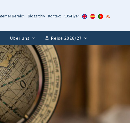
KUS-
KUS-
KUS-
RSS-
nterner Bereich
Blogarchiv
Kontakt
KUS-Flyer
Flyer
Flyer
Flyer
Feed
(Englisch)
(Spanisch)
(Portugiesisch)
Über uns
Reise 2026/27