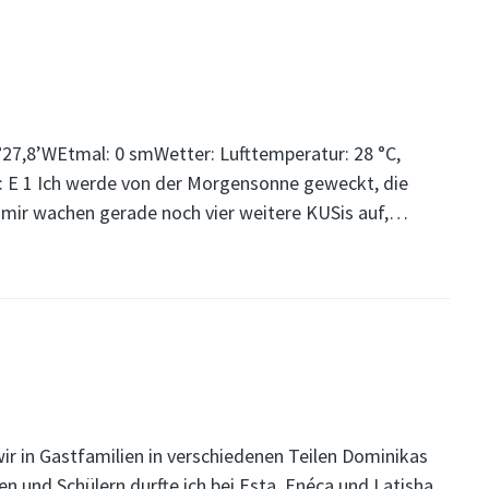
°27,8’WEtmal: 0 smWetter: Lufttemperatur: 28 °C,
: E 1 Ich werde von der Morgensonne geweckt, die
n mir wachen gerade noch vier weitere KUSis auf,…
r in Gastfamilien in verschiedenen Teilen Dominikas
 und Schülern durfte ich bei Esta, Enéca und Latisha