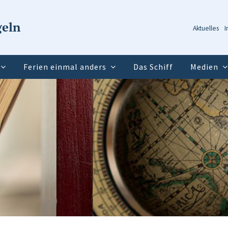
geln
Aktuelles
I
Ferien einmal anders
Das Schiff
Medien