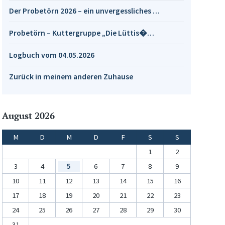
Der Probetörn 2026 – ein unvergessliches …
Probetörn – Kuttergruppe „Die Lüttis�…
Logbuch vom 04.05.2026
Zurück in meinem anderen Zuhause
August 2026
M
D
M
D
F
S
S
1
2
3
4
5
6
7
8
9
10
11
12
13
14
15
16
17
18
19
20
21
22
23
24
25
26
27
28
29
30
31