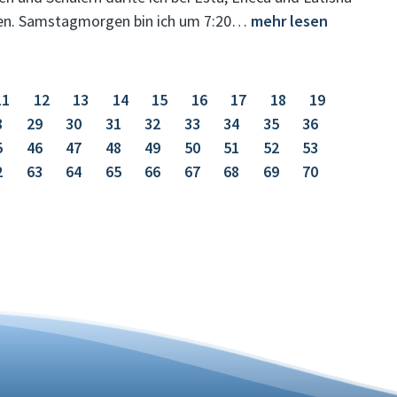
hnen. Samstagmorgen bin ich um 7:20…
mehr lesen
11
12
13
14
15
16
17
18
19
8
29
30
31
32
33
34
35
36
5
46
47
48
49
50
51
52
53
2
63
64
65
66
67
68
69
70