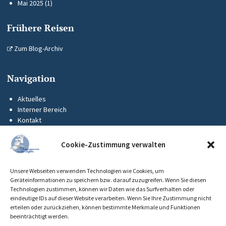
Mai 2025
(1)
Frühere Reisen
Zum Blog-Archiv
Navigation
Aktuelles
Interner Bereich
Kontakt
KUS-Flyer
Impressum
Cookie-Zustimmung verwalten
Datenschutz
Barrierefreiheit
Unsere Webseiten verwenden Technologien wie Cookies, um
Cookie-Richtlinie (EU)
Geräteinformationen zu speichern bzw. darauf zuzugreifen. Wenn Sie diesen
Technologien zustimmen, können wir Daten wie das Surfverhalten oder
eindeutige IDs auf dieser Website verarbeiten. Wenn Sie Ihre Zustimmung nicht
erteilen oder zurückziehen, können bestimmte Merkmale und Funktionen
beeinträchtigt werden.