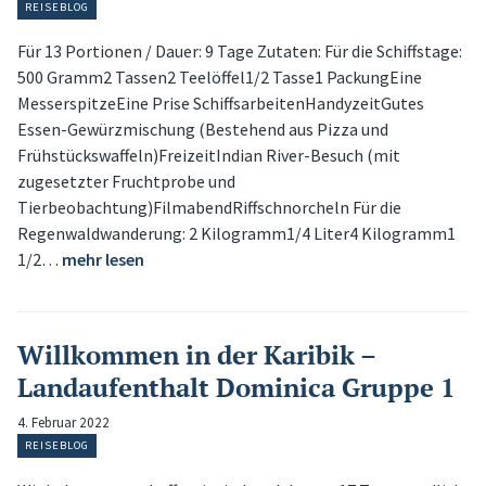
REISEBLOG
Für 13 Portionen / Dauer: 9 Tage Zutaten: Für die Schiffstage:
500 Gramm2 Tassen2 Teelöffel1/2 Tasse1 PackungEine
MesserspitzeEine Prise SchiffsarbeitenHandyzeitGutes
Essen-Gewürzmischung (Bestehend aus Pizza und
Frühstückswaffeln)FreizeitIndian River-Besuch (mit
zugesetzter Fruchtprobe und
Tierbeobachtung)FilmabendRiffschnorcheln Für die
Regenwaldwanderung: 2 Kilogramm1/4 Liter4 Kilogramm1
1/2…
mehr lesen
Willkommen in der Karibik –
Landaufenthalt Dominica Gruppe 1
4. Februar 2022
REISEBLOG