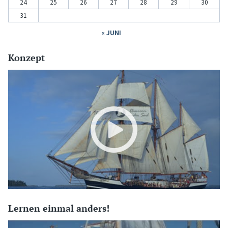
24
25
26
27
28
29
30
31
« JUNI
Konzept
Lernen einmal anders!