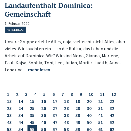
Landaufenthalt Dominica:
Gemeinschaft
1. Februar 2022
REISEBLOG
Unsere Gruppe erlebte Alles, naja, vielleicht nicht Alles, aber
vieles. Wir tauchten ein … in die Kultur, das Leben und die
Arbeit auf Dominica. Wir? Wir sind Mona, Gianna, Marlene,
Paul, Kajsa, Sophia, Toni, Leo, Julian, Moritz, Judith, Anna-
Lena und…
mehr lesen
1
2
3
4
5
6
7
8
9
10
11
12
13
14
15
16
17
18
19
20
21
22
23
24
25
26
27
28
29
30
31
32
33
34
35
36
37
38
39
40
41
42
43
44
45
46
47
48
49
50
51
52
53
54
55
56
57
58
59
60
61
62