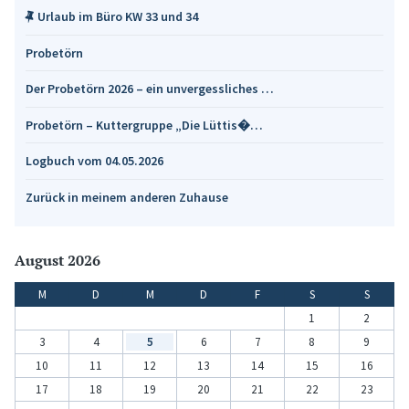
Urlaub im Büro KW 33 und 34
Probetörn
Der Probetörn 2026 – ein unvergessliches …
Probetörn – Kuttergruppe „Die Lüttis�…
Logbuch vom 04.05.2026
Zurück in meinem anderen Zuhause
August 2026
M
D
M
D
F
S
S
1
2
3
4
5
6
7
8
9
10
11
12
13
14
15
16
17
18
19
20
21
22
23