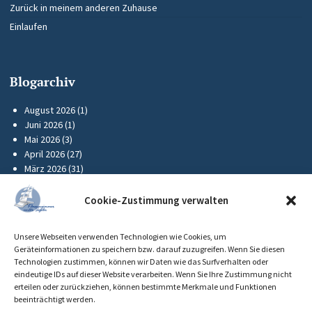
Zurück in meinem anderen Zuhause
Einlaufen
Blogarchiv
August 2026
(1)
Juni 2026
(1)
Mai 2026
(3)
April 2026
(27)
März 2026
(31)
Februar 2026
(36)
Januar 2026
(37)
Cookie-Zustimmung verwalten
Dezember 2025
(34)
November 2025
(31)
Unsere Webseiten verwenden Technologien wie Cookies, um
Oktober 2025
(26)
Geräteinformationen zu speichern bzw. darauf zuzugreifen. Wenn Sie diesen
September 2025
(2)
Technologien zustimmen, können wir Daten wie das Surfverhalten oder
Mai 2025
(1)
eindeutige IDs auf dieser Website verarbeiten. Wenn Sie Ihre Zustimmung nicht
erteilen oder zurückziehen, können bestimmte Merkmale und Funktionen
beeinträchtigt werden.
Frühere Reisen