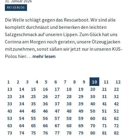
31. Januar 2026
REISEBLOG
Die Welle schlägt gegen das Rescueboot. Wir sind alle
komplett durchnässt und bemerken den leichten
Salzgeschmack auf unseren Lippen. Zum Glück hat uns
Corinna am Morgen noch geraten, unsere Ölzeugjacken
mitzunehmen, sonst säßen wir jetzt nur in unseren KUS-
Polos hier.…
mehr lesen
1
2
3
4
5
6
7
8
9
10
11
12
13
14
15
16
17
18
19
20
21
22
23
24
25
26
27
28
29
30
31
32
33
34
35
36
37
38
39
40
41
42
43
44
45
46
47
48
49
50
51
52
53
54
55
56
57
58
59
60
61
62
63
64
65
66
67
68
69
70
71
72
73
74
75
76
77
78
79
80
81
82