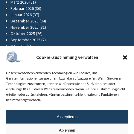
März 2026
(31)
Februar 2026
(36)
Januar 2026
(37)
Dezember 2025
(34)
November 2025
(31)
Oktober 2025
(26)
September 2025
(2)
Mai 2025
(1)
Cookie-Zustimmung verwalten
Frühere Reisen
Zum Blog-Archiv
Unsere Webseiten verwenden Technologien wie Cookies, um
Geräteinformationen zu speichern bzw. darauf zuzugreifen. Wenn Sie diesen
Technologien zustimmen, können wir Daten wie das Surfverhalten oder
eindeutige IDs auf dieser Website verarbeiten. Wenn Sie Ihre Zustimmung nicht
Navigation
erteilen oder zurückziehen, können bestimmte Merkmale und Funktionen
beeinträchtigt werden.
Aktuelles
Interner Bereich
Kontakt
Akzeptieren
KUS-Flyer
Impressum
Ablehnen