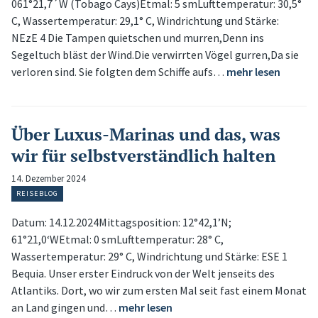
061°21,7´W (Tobago Cays)Etmal: 5 smLufttemperatur: 30,5°
C, Wassertemperatur: 29,1° C, Windrichtung und Stärke:
NEzE 4 Die Tampen quietschen und murren,Denn ins
Segeltuch bläst der Wind.Die verwirrten Vögel gurren,Da sie
verloren sind. Sie folgten dem Schiffe aufs…
mehr lesen
Über Luxus-Marinas und das, was
wir für selbstverständlich halten
14. Dezember 2024
REISEBLOG
Datum: 14.12.2024Mittagsposition: 12°42,1’N;
61°21,0‘WEtmal: 0 smLufttemperatur: 28° C,
Wassertemperatur: 29° C, Windrichtung und Stärke: ESE 1
Bequia. Unser erster Eindruck von der Welt jenseits des
Atlantiks. Dort, wo wir zum ersten Mal seit fast einem Monat
an Land gingen und…
mehr lesen