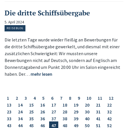
Die dritte Schiffsübergabe
5. April 2024
REISEBLOG
Die letzten Tage wurde wieder fleißig an Bewerbungen für
die dritte Schiffsübergabe gewerkelt, und diesmal mit einer
zusätzlichen Schwierigkeit: Wir mussten unsere
Bewerbungen nicht auf Deutsch, sondern auf Englisch am
Donnerstagabend um Punkt 20:00 Uhr im Salon eingereicht
haben. Der…
mehr lesen
1
2
3
4
5
6
7
8
9
10
11
12
13
14
15
16
17
18
19
20
21
22
23
24
25
26
27
28
29
30
31
32
33
34
35
36
37
38
39
40
41
42
43
44
45
46
47
48
49
50
51
52