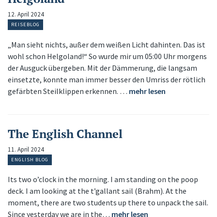
12. April 2024
REISEBLOG
„Man sieht nichts, außer dem weißen Licht dahinten. Das ist
wohl schon Helgoland!“ So wurde mir um 05:00 Uhr morgens
der Ausguck übergeben. Mit der Dämmerung, die langsam
einsetzte, konnte man immer besser den Umriss der rötlich
gefärbten Steilklippen erkennen. …
mehr lesen
The English Channel
11. April 2024
ENGLISH BLOG
Its two o’clock in the morning. I am standing on the poop
deck. I am looking at the t’gallant sail (Brahm). At the
moment, there are two students up there to unpack the sail.
Since yesterday we are in the…
mehr lesen