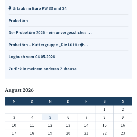
Urlaub im Büro KW 33 und 34
Probetörn
Der Probetörn 2026 – ein unvergessliches …
Probetörn – Kuttergruppe „Die Lüttis�…
Logbuch vom 04.05.2026
Zurück in meinem anderen Zuhause
August 2026
M
D
M
D
F
S
S
1
2
3
4
5
6
7
8
9
10
11
12
13
14
15
16
17
18
19
20
21
22
23