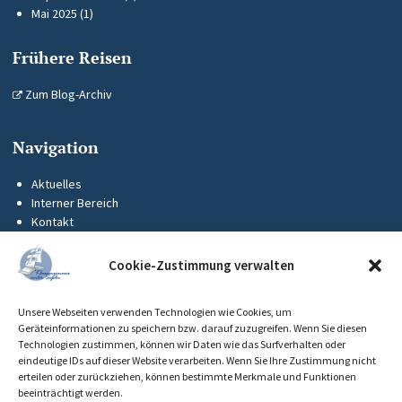
Mai 2025
(1)
Frühere Reisen
Zum Blog-Archiv
Navigation
Aktuelles
Interner Bereich
Kontakt
KUS-Flyer
Impressum
Cookie-Zustimmung verwalten
Datenschutz
Barrierefreiheit
Unsere Webseiten verwenden Technologien wie Cookies, um
Cookie-Richtlinie (EU)
Geräteinformationen zu speichern bzw. darauf zuzugreifen. Wenn Sie diesen
Technologien zustimmen, können wir Daten wie das Surfverhalten oder
eindeutige IDs auf dieser Website verarbeiten. Wenn Sie Ihre Zustimmung nicht
erteilen oder zurückziehen, können bestimmte Merkmale und Funktionen
beeinträchtigt werden.