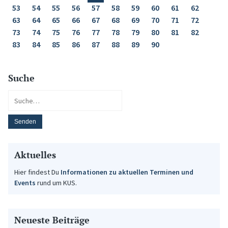
53
54
55
56
57
58
59
60
61
62
63
64
65
66
67
68
69
70
71
72
73
74
75
76
77
78
79
80
81
82
83
84
85
86
87
88
89
90
Suche
Aktuelles
Hier findest Du
Informationen zu aktuellen Terminen und
Events
rund um KUS.
Neueste Beiträge