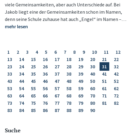
viele Gemeinsamkeiten, aber auch Unterschiede auf. Bei
Jakob liegt eine der Gemeinsamkeiten schon im Namen,
denn seine Schule zuhause hat auch „Engel“ im Namen –…
mehr lesen
1
2
3
4
5
6
7
8
9
10
11
12
13
14
15
16
17
18
19
20
21
22
23
24
25
26
27
28
29
30
31
32
33
34
35
36
37
38
39
40
41
42
43
44
45
46
47
48
49
50
51
52
53
54
55
56
57
58
59
60
61
62
63
64
65
66
67
68
69
70
71
72
73
74
75
76
77
78
79
80
81
82
83
84
85
86
87
88
89
90
Suche