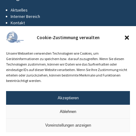
Aktuelles
Interner Bereich
Kontakt
KUS-Flyer
Impressum
Cookie-Zustimmung verwalten
Datenschutz
Barrierefreiheit
Unsere Webseiten verwenden Technologien wie Cookies, um
Cookie-Richtlinie (EU)
Geräteinformationen zu speichern bzw. darauf zuzugreifen. Wenn Sie diesen
Technologien zustimmen, können wir Daten wie das Surfverhalten oder
eindeutige IDs auf dieser Website verarbeiten. Wenn Sie Ihre Zustimmung nicht
erteilen oder zurückziehen, können bestimmte Merkmale und Funktionen
beeinträchtigt werden.
Akzeptieren
Ablehnen
Voreinstellungen anzeigen