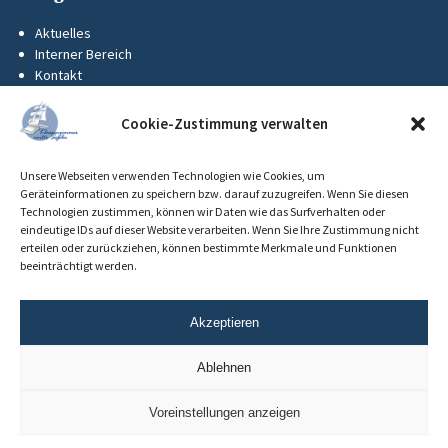
Aktuelles
Interner Bereich
Kontakt
KUS-Flyer
Impressum
Cookie-Zustimmung verwalten
Datenschutz
Barrierefreiheit
Unsere Webseiten verwenden Technologien wie Cookies, um
Cookie-Richtlinie (EU)
Geräteinformationen zu speichern bzw. darauf zuzugreifen. Wenn Sie diesen
Technologien zustimmen, können wir Daten wie das Surfverhalten oder
eindeutige IDs auf dieser Website verarbeiten. Wenn Sie Ihre Zustimmung nicht
erteilen oder zurückziehen, können bestimmte Merkmale und Funktionen
beeinträchtigt werden.
Akzeptieren
Ablehnen
Voreinstellungen anzeigen