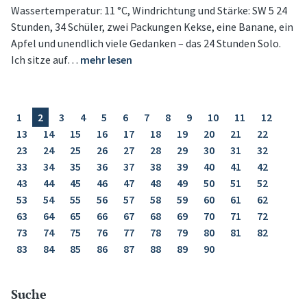
Wassertemperatur: 11 °C, Windrichtung und Stärke: SW 5 24
Stunden, 34 Schüler, zwei Packungen Kekse, eine Banane, ein
Apfel und unendlich viele Gedanken – das 24 Stunden Solo.
Ich sitze auf…
mehr lesen
1
2
3
4
5
6
7
8
9
10
11
12
13
14
15
16
17
18
19
20
21
22
23
24
25
26
27
28
29
30
31
32
33
34
35
36
37
38
39
40
41
42
43
44
45
46
47
48
49
50
51
52
53
54
55
56
57
58
59
60
61
62
63
64
65
66
67
68
69
70
71
72
73
74
75
76
77
78
79
80
81
82
83
84
85
86
87
88
89
90
Suche